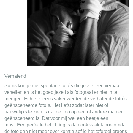
Verhalend
Soms kun je met spontane foto´s die je ziet een verhaal
vertellen en is het goed jezelf als fotograaf er niet in te
mengen. Echter steeds vaker werden de verhalende foto´s
geënsceneerde foto´s. Het liefst zodat later niet of
nauwelijks te zien is dat de foto op een of andere manier
geënsceneerd is. Dat voor mij wel een beetje een
must. Een perfecte belichting is dan ook vaak taboe omdat
de foto dan niet meer over komt alsof je het tafereel ergens