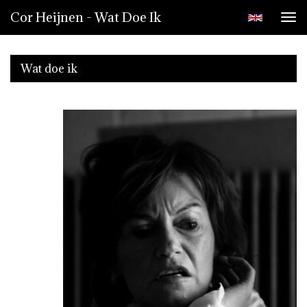
Cor Heijnen - Wat Doe Ik
Tog
nav
Wat doe ik